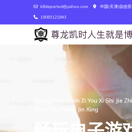
k8departed@yahoo.com
中国(天津)自由贸
19083121843
Chang Wan Dian Zi You Xi Shi Jie Zh
Shen Dou Neng Jin Xing
畅玩电子游